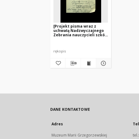
[Projekt pisma wraz z
uchwałą Nadzwyczajnego
Zebrania nauczycieli szkół
specjalnych Warszawy do
Zarządu Głównego ZNP o
utworzenie Sekcji
rękopis
Zawodowej Szkolnictwa
Specjalnego]
DANE KONTAKTOWE
Adres
Te
Muzeum Marii Grzegorzewskiej
tel