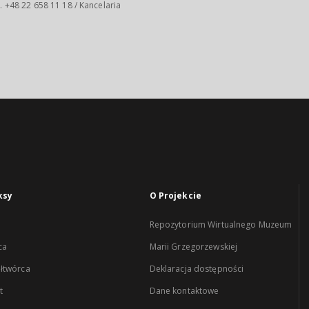
 . +48 22 658 11 18 / Kancelaria
ksy
O Projekcie
Repozytorium Wirtualnego Muzeum
ca
Marii Grzegorzewskiej
łtwórca
Deklaracja dostępności
t
Dane kontaktowe