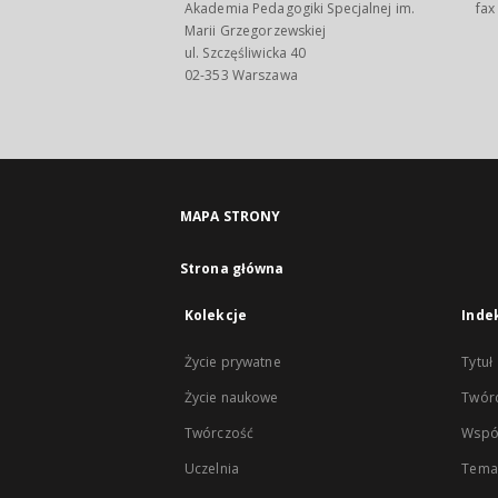
Akademia Pedagogiki Specjalnej im.
fax
Marii Grzegorzewskiej
ul. Szczęśliwicka 40
02-353 Warszawa
MAPA STRONY
Strona główna
Kolekcje
Inde
Życie prywatne
Tytuł
Życie naukowe
Twór
Twórczość
Wspó
Uczelnia
Tema