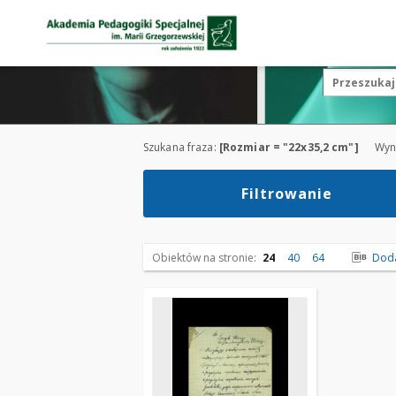
Szukana fraza:
[Rozmiar = "22x35,2 cm"]
Wyn
Filtrowanie
Obiektów na stronie:
24
40
64
Dodaj