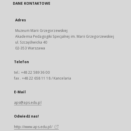
DANE KONTAKTOWE
Adres
Muzeum Marii Grzegorzewskiej
Akademia Pedagogiki Specjalnej im. Marii Grzegorzewskiej
ul. Szczęśliwicka 40
02-353 Warszawa
Telefon
tel.: +48 22 589 36 00
fax . +48 22 658 11 18 / Kancelaria
E-Mail
aps@aps.edu.pl
Odwiedź nas!
http://www.aps.edu.pl/