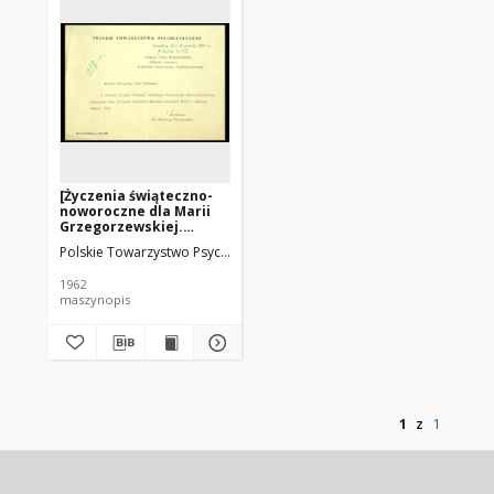
[Życzenia świąteczno-
noworoczne dla Marii
Grzegorzewskiej.
Drewnica, dnia 21
Polskie Towarzystwo Psychiatryczne
Jaroszewski, Zdzisław
grudnia 1962 r.]
1962
maszynopis
1
z
1