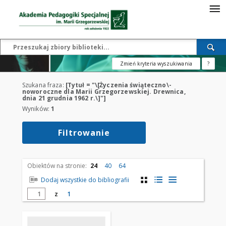
Zmień kryteria wyszukiwania
?
Szukana fraza:
[Tytuł = "\[Życzenia świąteczno\-
noworoczne dla Marii Grzegorzewskiej. Drewnica,
dnia 21 grudnia 1962 r.\]"]
Wyników:
1
Filtrowanie
Obiektów na stronie:
24
40
64
Dodaj wszystkie do bibliografii
z
1