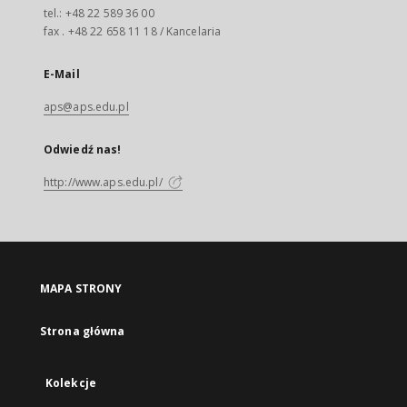
tel.: +48 22 589 36 00
fax . +48 22 658 11 18 / Kancelaria
E-Mail
aps@aps.edu.pl
Odwiedź nas!
http://www.aps.edu.pl/
MAPA STRONY
Strona główna
Kolekcje