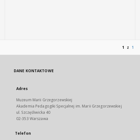
1
z
1
DANE KONTAKTOWE
Adres
Muzeum Marii Grzegorzewskiej
Akademia Pedagogiki Specjalnej im. Marii Grzegorzewskiej
ul. Szczęśliwicka 40
02-353 Warszawa
Telefon