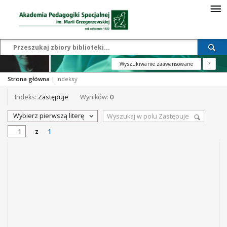
Wyszukiwanie zaawansowane
?
Strona główna
|
Indeksy
Indeks:
Zastępuje
Wyników:
0
Wybierz pierwszą literę
z
1