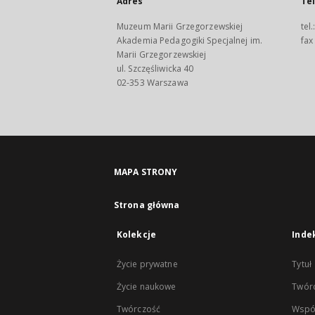
Adres
Te
Muzeum Marii Grzegorzewskiej
tel
Akademia Pedagogiki Specjalnej im.
fax
Marii Grzegorzewskiej
ul. Szczęśliwicka 40
02-353 Warszawa
MAPA STRONY
Strona główna
Kolekcje
Inde
Życie prywatne
Tytuł
Życie naukowe
Twór
Twórczość
Wspó