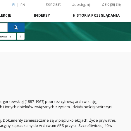
Kontrast
Zaloguj się
Udostępnij
PL
EN
EKCJE
INDEKSY
HISTORIA PRZEGLĄDANIA
nsowane
?
gorzewskiej (1887-1967) poprzez cyfrową archiwizację,
 innych obiektów związanych z życiem i działalnością twórczyni
. Dokumenty zamieszczane są w pięciu kolekcjach: Życie prywatne,
yjny zapraszamy do Archiwum APS przy ul. Szczęśliwickiej 40 w