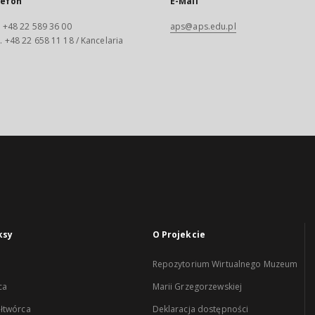
lefon
E-Mail
.: +48 22 589 36 00
aps@aps.edu.pl
 . +48 22 658 11 18 / Kancelaria
ksy
O Projekcie
Repozytorium Wirtualnego Muzeum
ca
Marii Grzegorzewskiej
łtwórca
Deklaracja dostępności