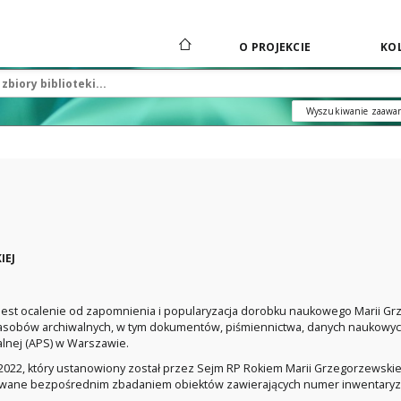
O PROJEKCIE
KOL
Wyszukiwanie zaawa
IEJ
st ocalenie od zapomnienia i popularyzacja dorobku naukowego Marii Grze
sobów archiwalnych, w tym dokumentów, piśmiennictwa, danych naukowych i
alnej (APS) w Warszawie.
022, który ustanowiony został przez Sejm RP Rokiem Marii Grzegorzewskiej
sowane bezpośrednim zbadaniem obiektów zawierających numer inwentaryzac