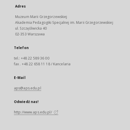
Adres
Muzeum Marii Grzegorzewskiej
Akademia Pedagogiki Specjalnej im. Marii Grzegorzewskiej
ul. Szczęśliwicka 40
02-353 Warszawa
Telefon
tel.: +48 22 589 36 00
fax . +48 22 658 11 18 / Kancelaria
E-Mail
aps@aps.edu.pl
Odwiedź nas!
http://www.aps.edu.pl/