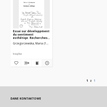
Essai sur développment
du sentiment
esthétiqe. Recherches
d'esthétiqe
Grzegorzewska, Maria (1887-1967)
expérimentale faites
sur les élèves de
Bruxelle. [Kopia]
książka
1
z
1
DANE KONTAKTOWE