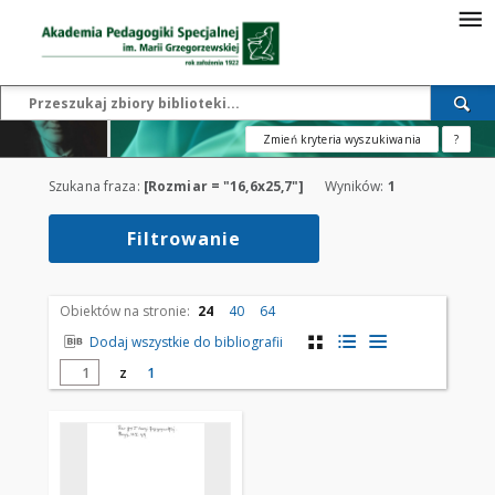
Zmień kryteria wyszukiwania
?
Szukana fraza:
[Rozmiar = "16,6x25,7"]
Wyników:
1
Filtrowanie
Obiektów na stronie:
24
40
64
Dodaj wszystkie do bibliografii
z
1