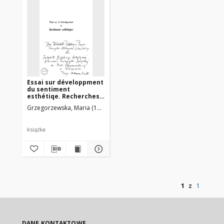
Essai sur développment
du sentiment
esthétiqe. Recherches
d'esthétiqe
Grzegorzewska, Maria (1887-1967)
expérimentale faites
sur les élèves de
Bruxelle. [Kopia]
książka
1
z
1
DANE KONTAKTOWE