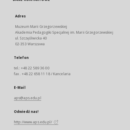
Adres
Muzeum Marii Grzegorzewskiej
Akademia Pedagogiki Specjalnej im. Marii Grzegorzewskiej
ul. Szczęśliwicka 40
02-353 Warszawa
Telefon
tel.: +48 22 589 36 00
fax . +48 22 658 11 18 / Kancelaria
E-Mail
aps@aps.edu.pl
Odwiedź nas!
http://www.aps.edu.pl/