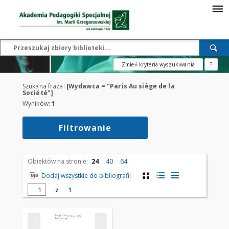
Zmień kryteria wyszukiwania
?
Szukana fraza:
[Wydawca = "Paris Au siège de la
Société"]
Wyników:
1
Filtrowanie
Obiektów na stronie:
24
40
64
Dodaj wszystkie do bibliografii
z
1