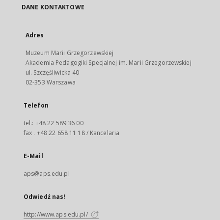
DANE KONTAKTOWE
Adres
Muzeum Marii Grzegorzewskiej
Akademia Pedagogiki Specjalnej im. Marii Grzegorzewskiej
ul. Szczęśliwicka 40
02-353 Warszawa
Telefon
tel.: +48 22 589 36 00
fax . +48 22 658 11 18 / Kancelaria
E-Mail
aps@aps.edu.pl
Odwiedź nas!
http://www.aps.edu.pl/